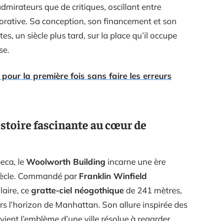
mirateurs que de critiques, oscillant entre
rative. Sa conception, son financement et son
es, un siècle plus tard, sur la place qu’il occupe
se.
our la première fois sans faire les erreurs
stoire fascinante au cœur de
beca, le
Woolworth Building
incarne une ère
ècle. Commandé par
Franklin Winfield
aire, ce
grat­te-ciel néogothique
de 241 mètres,
ors l’horizon de Manhattan. Son allure inspirée des
ient l’emblème d’une ville résolue à regarder