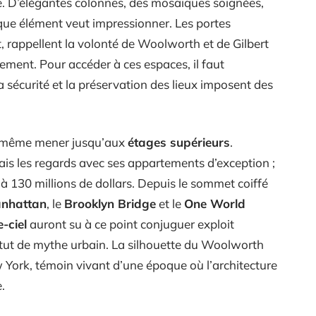
. D’élégantes colonnes, des mosaïques soignées,
que élément veut impressionner. Les portes
t, rappellent la volonté de Woolworth et de Gilbert
ement. Pour accéder à ces espaces, il faut
la sécurité et la préservation des lieux imposent des
eut même mener jusqu’aux
étages supérieurs
.
is les regards avec ses appartements d’exception ;
 130 millions de dollars. Depuis le sommet coiffé
nhattan
, le
Brooklyn Bridge
et le
One World
e-ciel
auront su à ce point conjuguer exploit
atut de mythe urbain. La silhouette du Woolworth
w York, témoin vivant d’une époque où l’architecture
.