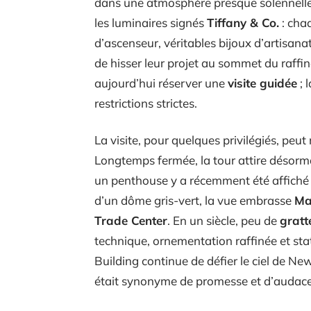
dans une atmosphère presque solennelle
les luminaires signés
Tiffany & Co.
: cha
d’ascenseur, véritables bijoux d’artisana
de hisser leur projet au sommet du raffin
aujourd’hui réserver une
visite guidée
; 
restrictions strictes.
La visite, pour quelques privilégiés, p
Longtemps fermée, la tour attire désorma
un penthouse y a récemment été affiché à
d’un dôme gris-vert, la vue embrasse
Ma
Trade Center
. En un siècle, peu de
grat­t
technique, ornementation raffinée et st
Building continue de défier le ciel de Ne
était synonyme de promesse et d’audace