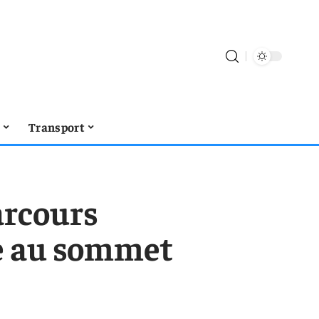
t
Transport
arcours
de au sommet