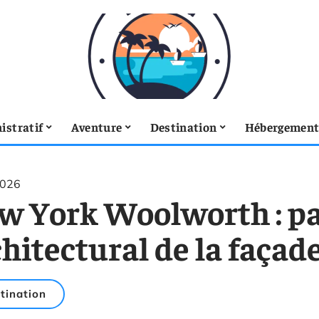
istratif
Aventure
Destination
Hébergemen
2026
w York Woolworth : p
chitectural de la faça
tination