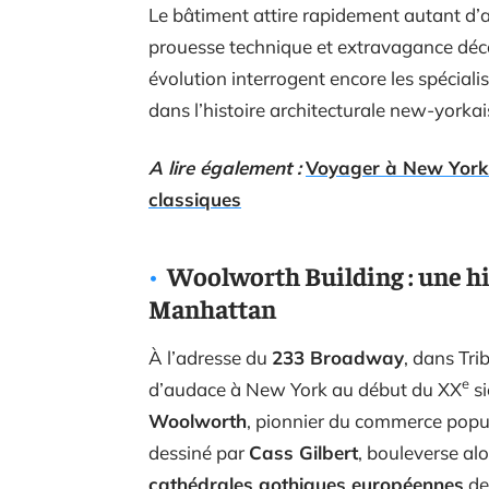
Le bâtiment attire rapidement autant d’ad
prouesse technique et extravagance déco
évolution interrogent encore les spécialist
dans l’histoire architecturale new-yorkai
A lire également :
Voyager à New York p
classiques
Woolworth Building : une hi
Manhattan
À l’adresse du
233 Broadway
, dans Tri
e
d’audace à New York au début du XX
si
Woolworth
, pionnier du commerce popul
dessiné par
Cass Gilbert
, bouleverse al
cathédrales gothiques européennes
dev