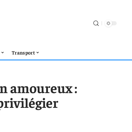
t
Transport
en amoureux :
rivilégier