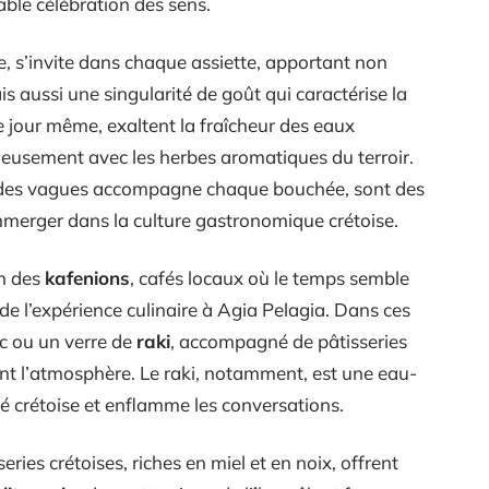
able célébration des sens.
ète, s’invite dans chaque assiette, apportant non
s aussi une singularité de goût qui caractérise la
le jour même, exaltent la fraîcheur des eaux
eusement avec les herbes aromatiques du terroir.
it des vagues accompagne chaque bouchée, sont des
immerger dans la culture gastronomique crétoise.
on des
kafenions
, cafés locaux où le temps semble
de l’expérience culinaire à Agia Pelagia. Dans ces
ec ou un verre de
raki
, accompagné de pâtisseries
ent l’atmosphère. Le raki, notamment, est une eau-
lité crétoise et enflamme les conversations.
ries crétoises, riches en miel et en noix, offrent