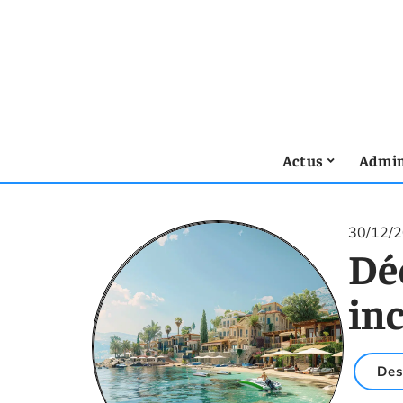
Actus
Admin
30/12/
Déc
inc
Des